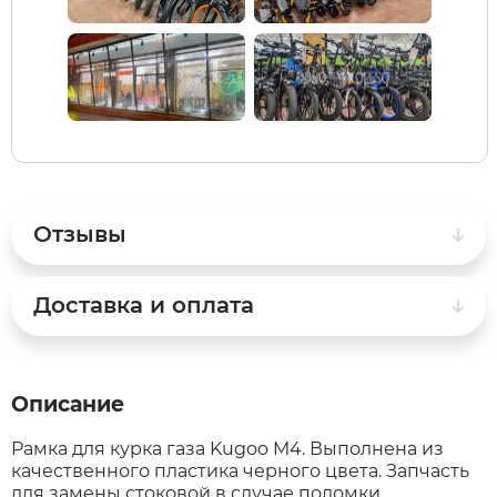
SdjinYing
Leisger
Subor
Liming
Syccyba
Maikaolin
Отзывы
Tribe
Minako
Доставка и оплата
Ultron (Ул
Motiko
Velocifero
Mokwheel
Описание
Vsett
Okai
Рамка для курка газа Kugoo M4. Выполнена из
качественного пластика черного цвета. Запчасть
Wolong
RockWhee
для замены стоковой в случае поломки.