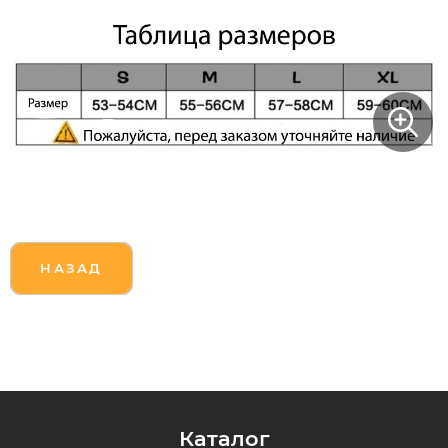
Syccyba
Tribe
Volteco
Voltrix
НАЗАД
Wellness
Wenbo
White Sibe
Каталог
Yokamura