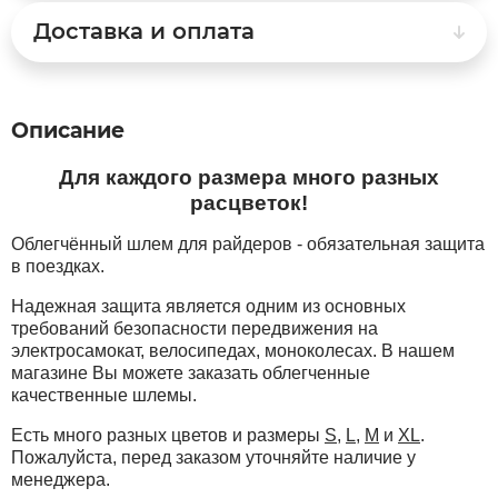
Доставка и оплата
White Sibe
RVZ
xDevice
Samik
Описание
Для каждого размера много разных
Xiaomi Miji
Selufly
расцветок!
Yokamura
SnowBike
Облегчённый шлем для райдеров - обязательная защита
в поездках.
Zaxboard
Spetime
Надежная защита является одним из основных
требований безопасности передвижения на
электросамокат, велосипедах, моноколесах. В нашем
Sporto
магазине Вы можете заказать облегченные
качественные шлемы.
Strong
Есть много разных цветов и размеры
S
,
L
,
M
и
XL
.
Пожалуйста, перед заказом уточняйте наличие у
менеджера.
SUBORBO