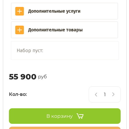
Дополнительные услуги
SdjinYing
Leisger
Дополнительные товары
Subor
Liming
Syccyba
Maikaolin
Набор пуст:
Tribe
Minako
55 900
руб
Ultron (Ул
Motiko
Кол-во:
Velocifero
Mokwheel
Vsett
Okai
В корзину
Wolong
RockWhee