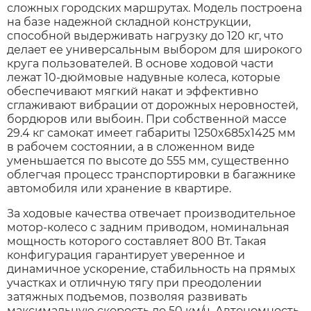
сложных городских маршрутах. Модель построена
на базе надежной складной конструкции,
способной выдерживать нагрузку до 120 кг, что
Xiaomi
делает ее универсальным выбором для широкого
круга пользователей. В основе ходовой части
xDevice
лежат 10-дюймовые надувные колеса, которые
обеспечивают мягкий накат и эффективно
сглаживают вибрации от дорожных неровностей,
Zaxboard
бордюров или выбоин. При собственной массе
29.4 кг самокат имеет габариты 1250x685x1425 мм
в рабочем состоянии, а в сложенном виде
Сянчу
уменьшается по высоте до 555 мм, существенно
облегчая процесс транспортировки в багажнике
автомобиля или хранение в квартире.
За ходовые качества отвечает производительное
мотор-колесо с задним приводом, номинальная
мощность которого составляет 800 Вт. Такая
конфигурация гарантирует уверенное и
динамичное ускорение, стабильность на прямых
участках и отличную тягу при преодолении
затяжных подъемов, позволяя развивать
максимальную скорость до 50 км/ч. Автономность