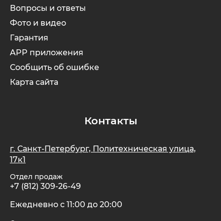
Вопросы и ответы
Фото и видео
SdjinYing
Leisger
Гарантия
APP приложения
Subor
Liming
Сообщить об ошибке
Syccyba
Maikaolin
Карта сайта
Tribe
Minako
Контакты
Ultron (Ул
Motiko
г. Санкт-Петербург, Политехническая улица,
17к1
Velocifero
Mokwheel
Отдел продаж
+7 (812) 309-26-49
Vsett
Okai
Ежедневно с 11:00 до 20:00
Wolong
RockWhee