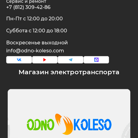
Сервис и ремонт
+7 (812) 309-42-86
White Sibe
RVZ
Пн-Пт с 12:00 до 20:00
Суббота с 12:00 до 18:00
xDevice
Samik
Воскресенье выходной
info@odno-koleso.com
Xiaomi Miji
Selufly
Yokamura
SnowBike
Магазин электротранспорта
Zaxboard
Spetime
Sporto
Strong
SUBORBO