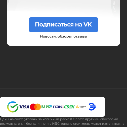
Syccyba
Tribe
Volteco
Voltrix
Wellness
Wenbo
White Sibe
Цены на сайте указаны за наличный расчет! Оплата другими способами
возможна, в т.ч. безналично и с НДС, однако стоимость может измениться в
Yokamura