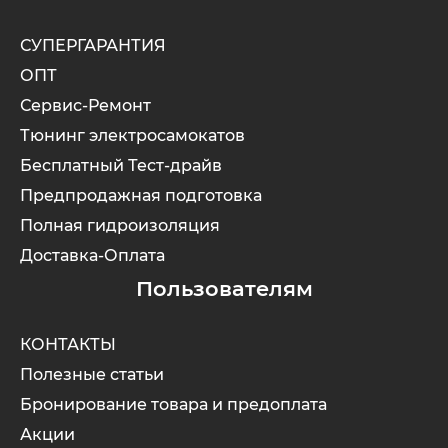
СУПЕРГАРАНТИЯ
Maxspeed
IconBIT
Yokamura
Yard Fox
Теплостар
ОПТ
Сервис-Ремонт
MiniPro
IKINGI
Zaxboard
Yarbo
Тюнинг электросамокатов
Motiko
Intro
Бесплатный Тест-драйв
Предпродажная подготовка
Mokwheel
IZH
Полная гидроизоляция
Доставка-Оплата
Ninebot
Jetson
Пользователям
Okai
KKC Bike
КОНТАКТЫ
Полезные статьи
Samik
Korrd
Бронирование товара и предоплата
Акции
Segway
Kugoo