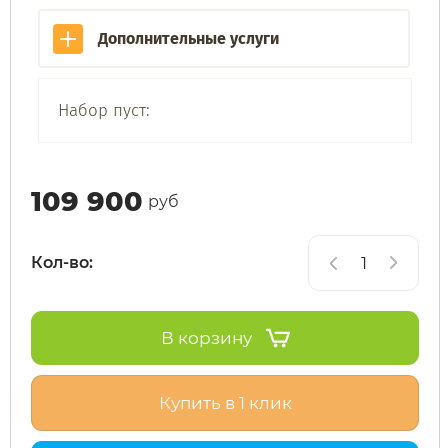
Дополнительные услуги
Subor
Leisger
Syccyba
Liming
Набор пуст:
Tribe
Maikaolin
109 900
руб
Ultron (Ул
Minako
Кол-во:
Velocifero
Motiko
Vsett
Mokwheel
В корзину
Wolong
Okai
Купить в 1 клик
White Sibe
RockWhee