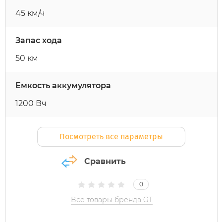
45 км/ч
MiniPro
IconBIT
Yokamura
Yard Fox
Теплостар
Запас хода
Motiko
IKINGI
Zaxboard
Yarbo
50 км
Mokwheel
Intro
Емкость аккумулятора
1200 Вч
Ninebot
IZH
Посмотреть все параметры
Okai
Jetson
Сравнить
Samik
KKC Bike
0
Segway
Korrd
Все товары бренда GT
SdjinYing
Kugoo