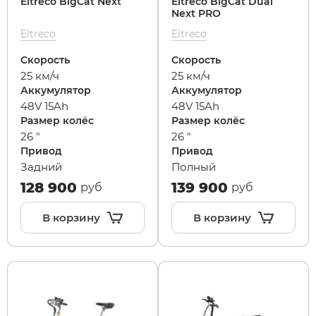
Eltreco BigCat Next
Eltreco BigCat Dual
Next PRO
Eltreco
Eltreco
Syccyba
Скорость
Скорость
25 км/ч
25 км/ч
Tribe
Аккумулятор
Аккумулятор
48V 15Ah
48V 15Ah
Volteco
Размер колёс
Размер колёс
26 "
26 "
Привод
Привод
Voltrix
Задний
Полный
128 900
139 900
руб
руб
Wellness
В корзину
В корзину
Wenbo
White Sibe
Yokamura