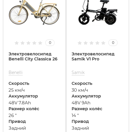
Xiaomi
xDevice
0
0
Zaxboard
Электровелосипед
Электровелосипед
Benelli City Classica 26
Samik V1 Pro
Сянчу
Benelli
Samik
Скорость
Скорость
25 км/ч
30 км/ч
Аккумулятор
Аккумулятор
48V 7.8Ah
48V 9Ah
Размер колёс
Размер колёс
26 "
14 "
Привод
Привод
Задний
Задний