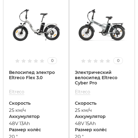
SdjinYing
Leisger
Subor
Liming
Syccyba
Maikaolin
0
0
Tribe
Minako
Велосипед электро
Электрический
Eltreco Flex 3.0
велосипед Eltreco
Cyber Pro
Ultron (Ул
Motiko
Eltreco
Eltreco
Velocifero
Mokwheel
Скорость
Скорость
25 км/ч
25 км/ч
Аккумулятор
Аккумулятор
Vsett
Okai
48V 13Ah
48V 15Ah
Размер колёс
Размер колёс
20 "
20 "
Wolong
RockWhee