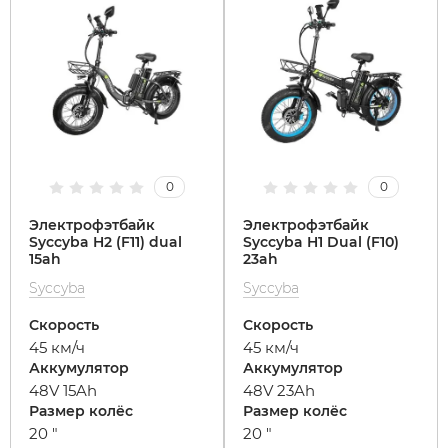
0
0
Электрофэтбайк
Электрофэтбайк
Syccyba H2 (F11) dual
Syccyba H1 Dual (F10)
15ah
23ah
Syccyba
Syccyba
Скорость
Скорость
45 км/ч
45 км/ч
Аккумулятор
Аккумулятор
48V 15Ah
48V 23Ah
Размер колёс
Размер колёс
20 "
20 "