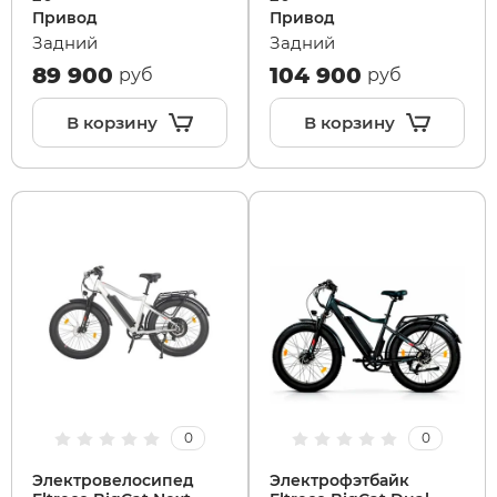
Привод
Привод
Задний
Задний
White Sibe
RVZ
89 900
104 900
руб
руб
xDevice
Samik
В корзину
В корзину
Xiaomi Miji
Selufly
Yokamura
SnowBike
Zaxboard
Spetime
Sporto
Strong
0
0
Электровелосипед
Электрофэтбайк
SUBORBO