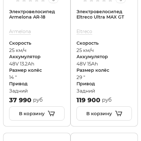
Электровелосипед
Электровелосипед
Maxspeed
IconBIT
Yokamura
Yard Fox
Теплостар
Armelona AR-18
Eltreco Ultra MAX GT
Armelona
Eltreco
MiniPro
IKINGI
Zaxboard
Yarbo
Скорость
Скорость
25 км/ч
25 км/ч
Motiko
Intro
Аккумулятор
Аккумулятор
48V 13.2Ah
48V 15Ah
Mokwheel
IZH
Размер колёс
Размер колёс
14 "
29 "
Привод
Привод
Ninebot
Jetson
Задний
Задний
37 990
119 900
руб
руб
Okai
KKC Bike
В корзину
В корзину
Samik
Korrd
Segway
Kugoo