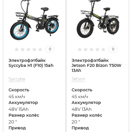
0
0
Электрофэтбайк
Электрофэтбайк
Syccyba H1 (F10) 15ah
Jetson F20 Bizon 750W
13Ah
Syccyba
Jetson
Скорость
Скорость
45 км/ч
45 км/ч
Аккумулятор
Аккумулятор
48V 15Ah
48V 13Ah
Размер колёс
Размер колёс
20 "
20 "
Привод
Привод