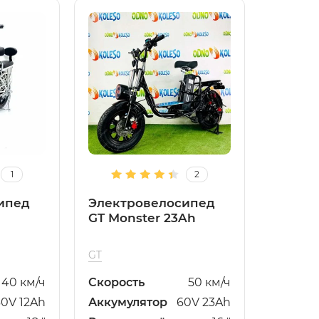
1
2
ипед
Электровелосипед
GT Monster 23Ah
GT
40 км/ч
Скорость
50 км/ч
60V 12Ah
Аккумулятор
60V 23Ah