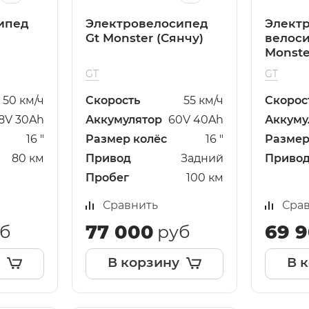
ипед
Электровелосипед
Элект
Gt Monster (Сянчу)
велос
Monste
GT
GT
50 км/ч
Скорость
55 км/ч
Скорос
8V 30Ah
Аккумулятор
60V 40Ah
Аккуму
16 "
Размер колёс
16 "
Размер
80 км
Привод
Задний
Приво
Пробег
100 км
Сравнить
Сра
77 000
69 
б
руб
В корзину
В 