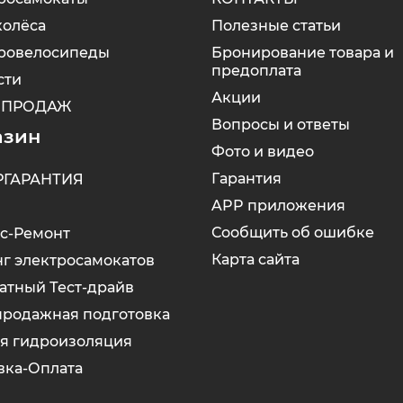
олёса
Полезные статьи
ровелосипеды
Бронирование товара и
предоплата
сти
Акции
 ПРОДАЖ
Вопросы и ответы
азин
Фото и видео
Гарантия
РГАРАНТИЯ
APP приложения
Сообщить об ошибке
с-Ремонт
Карта сайта
г электросамокатов
атный Тест-драйв
родажная подготовка
я гидроизоляция
вка-Оплата