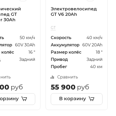
рический
Электровелосипед
ипед GT
GT V6 20Ah
r 30Ah
GT
ть
50 км/ч
Скорость
40 км/ч
лятор
60V 30Ah
Аккумулятор
60V 20Ah
 колёс
16 "
Размер колёс
18 "
д
Задний
Привод
Задний
Пробег
40 км
внить
Сравнить
900
55 900
руб
руб
корзину
В корзину