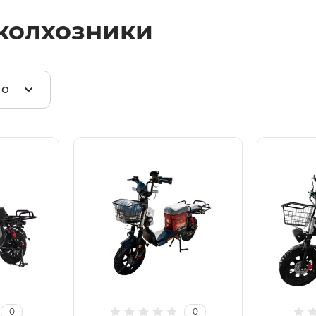
колхозники
по
0
0