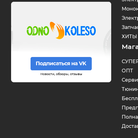
Монок
Элект
Запча
ХИТЫ
Маг
СУПЕ
ОПТ
Серви
Тюнин
Беспл
Предп
Полна
Доста