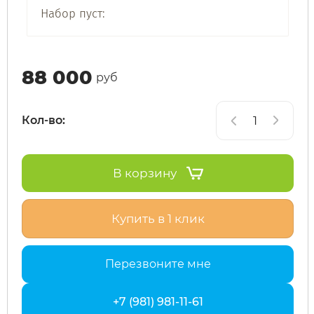
Набор пуст:
SdjinYing
Leisger
88 000
Subor
Liming
руб
Syccyba
Maikaolin
Кол-во:
Tribe
Minako
В корзину
Ultron (Ул
Motiko
Купить в 1 клик
Velocifero
Mokwheel
Перезвоните мне
Vsett
Okai
+7 (981) 981-11-61
Wolong
RockWhee