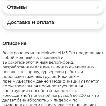
Отзывы
Syccyba
Доставка и оплата
Tribe
Volteco
Описание
Voltrix
Электровелосипед Mokwheel M3 Pro представляет
собой мощный, выносливый и
высокотехнологичный велогибрид,
Wellness
разработанный для динамичных ежедневных
поездок по городу, курьерской работы и
перевозки тяжелых грузов. Ключевым
Wenbo
преимуществом данной модификации является
ее экстремальная прочность: усиленная
конструкция способна справляться с
White Sibe
колоссальной полезной нагрузкой до 200 кг, что
делает байк абсолютным лидером по
грузоподъемности в своем классе и позволяет
Yokamura