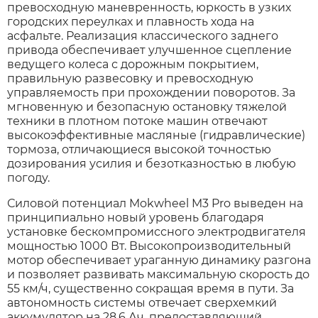
превосходную маневренность, юркость в узких
городских переулках и плавность хода на
асфальте. Реализация классического заднего
привода обеспечивает улучшенное сцепление
ведущего колеса с дорожным покрытием,
правильную развесовку и превосходную
управляемость при прохождении поворотов. За
мгновенную и безопасную остановку тяжелой
техники в плотном потоке машин отвечают
высокоэффективные масляные (гидравлические)
тормоза, отличающиеся высокой точностью
дозирования усилия и безотказностью в любую
погоду.
Силовой потенциал Mokwheel M3 Pro выведен на
принципиально новый уровень благодаря
установке бескомпромиссного электродвигателя
мощностью 1000 Вт. Высокопроизводительный
мотор обеспечивает ураганную динамику разгона
и позволяет развивать максимальную скорость до
55 км/ч, существенно сокращая время в пути. За
автономность системы отвечает сверхемкий
аккумулятор на 28.6 Ач, предоставляющий