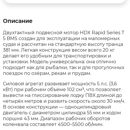
Syccyba
Описание
Tribe
Двухтактный подвесной мотор HDX Rapid Series T
5 BMS создан для эксплуатации на маломерных
судах и рассчитан на стандартную высоту транца
Volteco
381 мм. Легкая конструкция весом всего 20 кг
делает его удобным для транспортировки и
установки. Модель универсальна: она отлично
Voltrix
подходит как для рыбалки, так и для прогулочных
поездок по озёрам, рекам и прудам.
Wellness
Силовой агрегат развивает мощность 5 л.с. (3,6
кВт) при рабочем объёме 102 см³, что позволяет
вывести на глиссирование лодку ПВХ длиной до
Wenbo
четырёх метров и развить скорость около 30 км/ч.
В основе конструкции — одноцилиндровый
White Sibe
двигатель с диаметром цилиндра 55 мм и ходом
поршня 43 мм. Диапазон рабочих оборотов
коленвала составляет 4500–5500 об/мин.
Yokamura