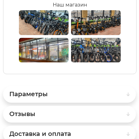
Наш магазин
White Sibe
RVZ
xDevice
Samik
Xiaomi Miji
Selufly
Yokamura
SnowBike
Zaxboard
Spetime
Параметры
Sporto
Отзывы
Strong
Доставка и оплата
SUBORBO