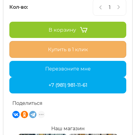
Кол-во:
SdjinYing
Leisger
В корзину
Subor
Liming
Купить в 1 клик
Syccyba
Maikaolin
Tribe
Minako
Перезвоните мне
Ultron (Ул
Motiko
+7 (981) 981-11-61
Velocifero
Mokwheel
Поделиться
Vsett
Okai
Наш магазин
Wolong
RockWhee