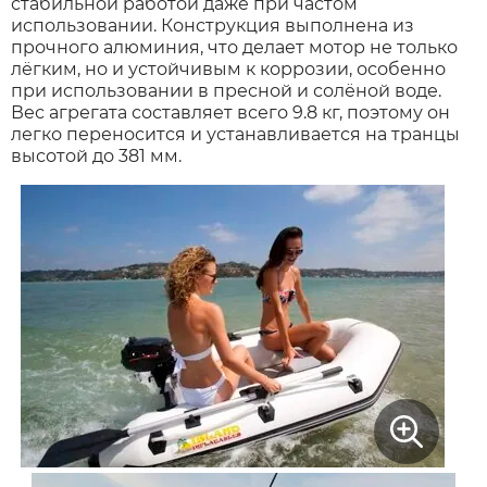
стабильной работой даже при частом
использовании. Конструкция выполнена из
прочного алюминия, что делает мотор не только
Xiaomi
лёгким, но и устойчивым к коррозии, особенно
при использовании в пресной и солёной воде.
Вес агрегата составляет всего 9.8 кг, поэтому он
xDevice
легко переносится и устанавливается на транцы
высотой до 381 мм.
Zaxboard
Сянчу