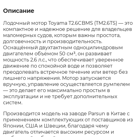
Описание
Syccyba
Лодочный мотор Toyama T2.6CBMS (TM2.6TS) — это
компактное и надежное решение для владельцев
Tribe
маломерных судов, которым важны простота,
долговечность и производительность.
Оснащённый двухтактным одноцилиндровым
Volteco
двигателем объёмом 50 см³, он развивает
мощность 2.6 л.с., что обеспечивает уверенное
движение по спокойной воде и позволяет
Voltrix
преодолевать встречное течение или ветер без
лишнего напряжения. Мотор запускается
вручную, управление осуществляется румпелем
Wellness
— это делает его максимально простым в
эксплуатации и не требует дополнительных
Wenbo
систем.
Производится модель на заводе Parsun в Китае с
White Sibe
применением комплектующих от поставщиков из
Японии, США и Швеции, благодаря чему
двигатель отличается высоким ресурсом и
Yokamura