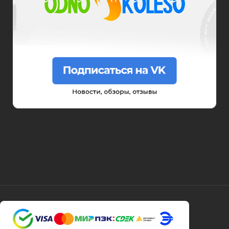
Syccyba
Tribe
Volteco
Voltrix
Wellness
Wenbo
White Sibe
Yokamura