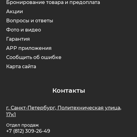
Бронирование товара и предоплата
Акции
SdjinYing
Leisger
Вопросы и ответы
Фото и видео
Subor
Liming
Гарантия
APP приложения
Syccyba
Maikaolin
Сообщить об ошибке
Карта сайта
Tribe
Minako
Ultron (Ул
Motiko
Контакты
Velocifero
Mokwheel
г. Санкт-Петербург, Политехническая улица,
17к1
Vsett
Okai
Отдел продаж
+7 (812) 309-26-49
Wolong
RockWhee