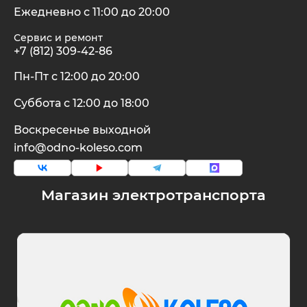
Ежедневно с 11:00 до 20:00
White Sibe
RVZ
Сервис и ремонт
+7 (812) 309-42-86
xDevice
Samik
Пн-Пт с 12:00 до 20:00
Суббота с 12:00 до 18:00
Xiaomi Miji
Selufly
Воскресенье выходной
info@odno-koleso.com
Yokamura
SnowBike
Zaxboard
Spetime
Магазин электротранспорта
Sporto
Strong
SUBORBO