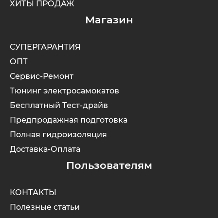
ХИТЫ ПРОДАЖ
Магазин
Maxspeed
IconBIT
Yokamura
Yard Fox
Теплостар
СУПЕРГАРАНТИЯ
MiniPro
IKINGI
Zaxboard
Yarbo
ОПТ
Сервис-Ремонт
Motiko
Intro
Тюнинг электросамокатов
Бесплатный Тест-драйв
Mokwheel
IZH
Предпродажная подготовка
Полная гидроизоляция
Ninebot
Jetson
Доставка-Оплата
Okai
KKC Bike
Пользователям
Samik
Korrd
КОНТАКТЫ
Полезные статьи
Segway
Kugoo