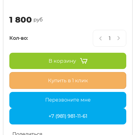
Maxspeed
IconBIT
Yokamura
Yard Fox
Теплостар
1 800
руб
MiniPro
IKINGI
Zaxboard
Yarbo
Кол-во:
Motiko
Intro
В корзину
Mokwheel
IZH
Купить в 1 клик
Ninebot
Jetson
Перезвоните мне
Okai
KKC Bike
+7 (981) 981-11-61
Samik
Korrd
Segway
Kugoo
Поделиться