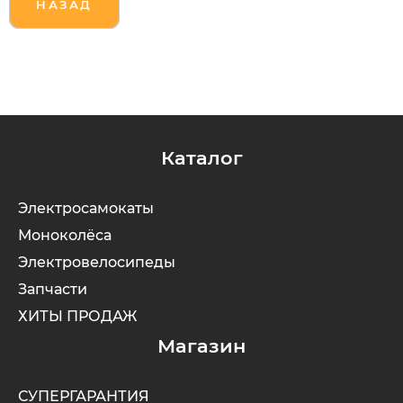
НАЗАД
Syccyba
Tribe
Volteco
Каталог
Voltrix
Электросамокаты
Моноколёса
Wellness
Электровелосипеды
Запчасти
Wenbo
ХИТЫ ПРОДАЖ
Магазин
White Sibe
СУПЕРГАРАНТИЯ
Yokamura