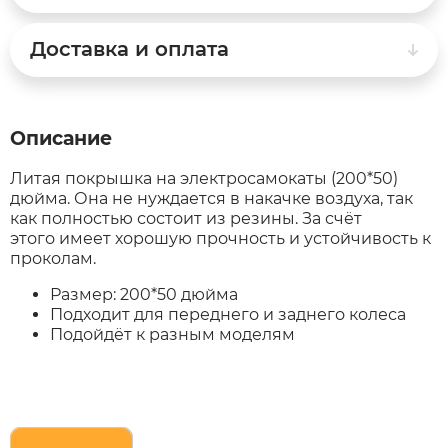
Доставка и оплата
White Sibe
RVZ
xDevice
Samik
Описание
Xiaomi Miji
Selufly
Литая покрышка на электросамокаты (200*50)
дюйма. Она не нуждается в накачке воздуха, так
как полностью состоит из резины. За счёт
Yokamura
SnowBike
этого имеет хорошую прочность и устойчивость к
проколам.
Zaxboard
Spetime
Размер: 200*50 дюйма
Подходит для переднего и заднего колеса
Sporto
Подойдёт к разным моделям
Strong
SUBORBO