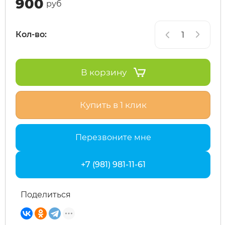
900
руб
MiniPro
IconBIT
Yokamura
Yard Fox
Теплостар
Кол-во:
Motiko
IKINGI
Zaxboard
Yarbo
В корзину
Mokwheel
Intro
Купить в 1 клик
Ninebot
IZH
Перезвоните мне
Okai
Jetson
+7 (981) 981-11-61
Samik
KKC Bike
Поделиться
Segway
Korrd
SdjinYing
Kugoo