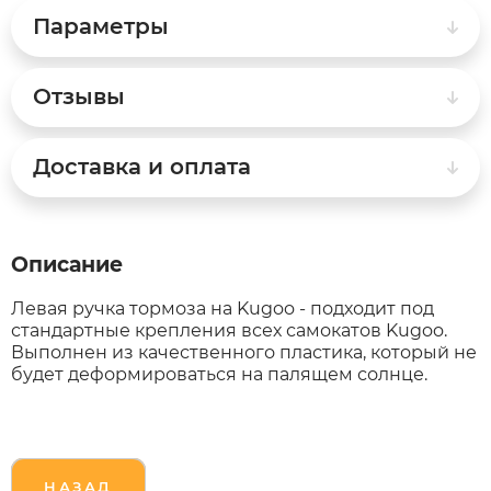
Параметры
xDevice
RVZ
Отзывы
Xiaomi Miji
Samik
Доставка и оплата
Yokamura
Selufly
Zaxboard
SnowBike
Описание
Spetime
Левая ручка тормоза на Kugoo - подходит под
стандартные крепления всех самокатов Kugoo.
Выполнен из качественного пластика, который не
Sporto
будет деформироваться на палящем солнце.
Strong
SUBORBO
НАЗАД