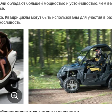
 Они обладают большей мощностью и устойчивостью, чем в
ье.
ха. Квадрициклы могут быть использованы для участия в р
носливость.
зберем недостатки каждого транспорта