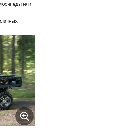
елосипеды или
азличных