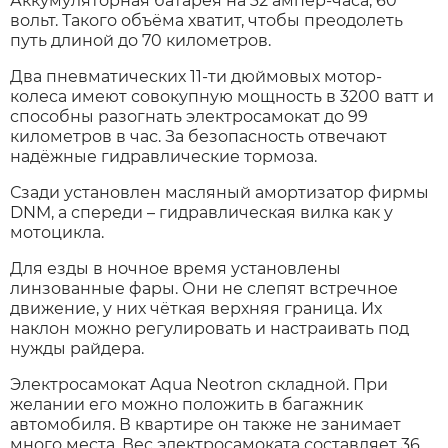
Аккумуляторная батарея на 32 ампер-часа, 60
вольт. Такого объёма хватит, чтобы преодолеть
путь длиной до 70 километров.
Два пневматических 11-ти дюймовых мотор-
колеса имеют совокупную мощность в 3200 ватт и
способны разогнать электросамокат до 99
километров в час. За безопасность отвечают
надёжные гидравлические тормоза.
Сзади установлен масляный амортизатор фирмы
DNM, а спереди – гидравлическая вилка как у
мотоцикла.
Для езды в ночное время установлены
линзованные фары. Они не слепят встречное
движение, у них чёткая верхняя граница. Их
наклон можно регулировать и настраивать под
нужды райдера.
Электросамокат Aqua Neotron складной. При
желании его можно положить в багажник
автомобиля. В квартире он также не занимает
много места. Вес электросамоката составляет 36