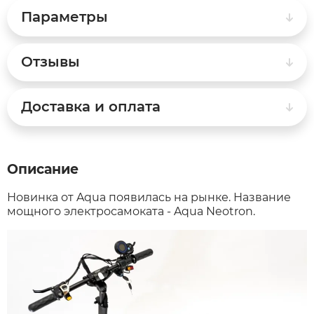
Параметры
Syccyba
Отзывы
Tribe
Доставка и оплата
Volteco
Voltrix
Описание
Wellness
Новинка от Aqua появилась на рынке. Название
мощного электросамоката - Aqua Neotron.
Wenbo
White Sibe
Yokamura