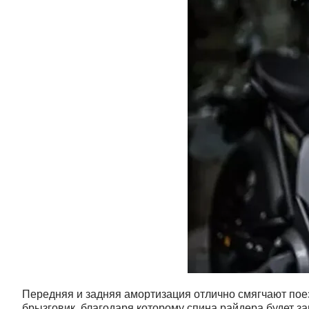
Передняя и задняя амортизация отлично смягчают пое
брызговик, благодаря которому спина райдера будет за