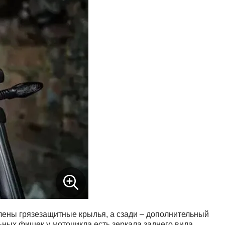
лены грязезащитные крылья, а сзади – дополнительный
ьных фишек у мотоцикла есть зеркала заднего вида,