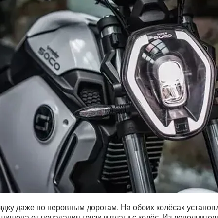
здку даже по неровным дорогам. На обоих колёсах установ
щищена от попадания грязи и влаги с колёс. Из дополнител