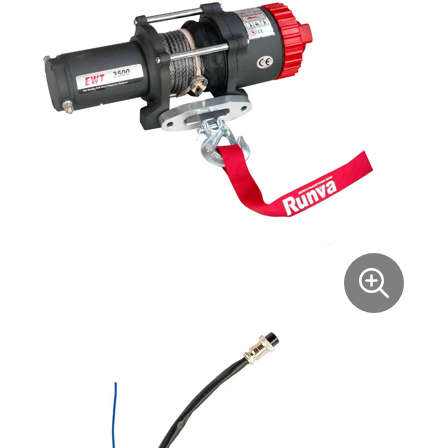
Xiaomi
xDevice
Zaxboard
Сянчу