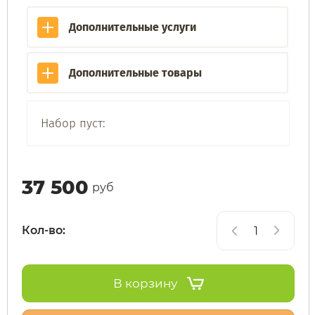
Дополнительные услуги
Subor
Leisger
Дополнительные товары
Syccyba
Liming
Tribe
Maikaolin
Набор пуст:
Ultron (Ул
Minako
37 500
руб
Velocifero
Motiko
Кол-во:
Vsett
Mokwheel
Wolong
Okai
В корзину
White Sibe
RockWhee