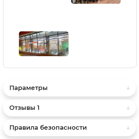
Syccyba
Tribe
Volteco
Voltrix
Wellness
Параметры
Wenbo
Отзывы
1
White Sibe
Правила безопасности
Yokamura