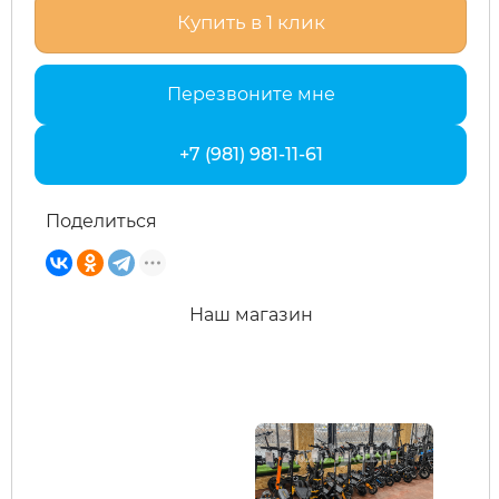
Купить в 1 клик
xDevice
RVZ
Перезвоните мне
Xiaomi Miji
Samik
+7 (981) 981-11-61
Yokamura
Selufly
Поделиться
Zaxboard
SnowBike
Spetime
Наш магазин
Sporto
Strong
SUBORBO