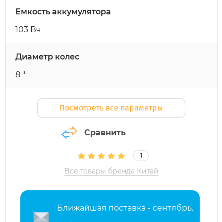
Емкость аккумулятора
Maxspeed
IconBIT
Yokamura
Yard Fox
Теплостар
103 Вч
MiniPro
IKINGI
Zaxboard
Yarbo
Диаметр колес
8 "
Motiko
Intro
Посмотреть все параметры
Mokwheel
IZH
Сравнить
Ninebot
Jetson
1
Okai
KKC Bike
Все товары бренда Китай
Samik
Korrd
Ближайшая поставка - сентябрь.
Segway
Kugoo