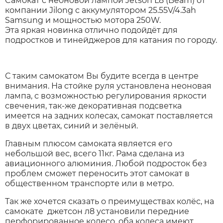
Cамокат с неоновой лампой Jetson L8 (Beam) от
компании Jilong с аккумулятором 25.55V/4.3ah
Samsung и мощностью мотора 250W.
Xiaomi
Эта яркая новинка отлично подойдёт для
подростков и тинейджеров для катания по городу.
xDevice
С таким самокатом Вы будите всегда в центре
Zaxboard
внимания. На стойке руля установлена неоновая
лампа, с возможностью регулирования яркости
свечения, так-же декоративная подсветка
Сянчу
имеется на задних колесах, самокат поставляется
в двух цветах, синий и зелёный.
Главным плюсом самоката является его
небольшой вес, всего 11кг. Рама сделана из
авиационного алюминия. Любой подросток без
проблем сможет переносить этот самокат в
общественном транспорте или в метро.
Так же хочется сказать о преимуществах колёс, на
самокате джетсон л8 установили передние
перфорированное колесо, оба колеса имеют