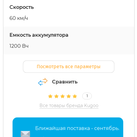
Скорость
Maxspeed
IconBIT
Yokamura
Yard Fox
Теплостар
60 км/ч
MiniPro
IKINGI
Zaxboard
Yarbo
Емкость аккумулятора
1200 Вч
Motiko
Intro
Посмотреть все параметры
Mokwheel
IZH
Сравнить
Ninebot
Jetson
1
Okai
KKC Bike
Все товары бренда Kugoo
Samik
Korrd
Ближайшая поставка - сентябрь.
Segway
Kugoo