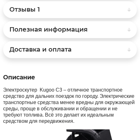
Отзывы
1
Syccyba
Полезная информация
Tribe
Доставка и оплата
Volteco
Voltrix
Описание
Wellness
Электроскутер Kugoo C3 – отличное транспортное
средство для дальних поездок по городу. Электрические
транспортные средства менее вредны для окружающей
Wenbo
среды, проще в обслуживании и обращении и не
требуют топлива. Всё это делает их идеальным
White Sibe
средством для передвижения.
Yokamura