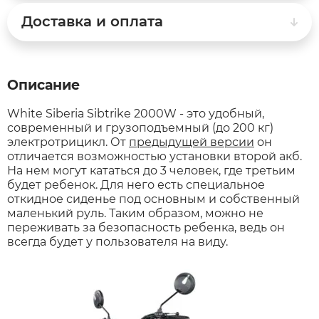
Доставка и оплата
xDevice
RVZ
Xiaomi Miji
Samik
Описание
White Siberia Sibtrike 2000W - это удобный,
Yokamura
Selufly
современный и грузоподъемный (до 200 кг)
электротрицикл. От
предыдущей версии
он
отличается возможностью установки второй акб.
Zaxboard
SnowBike
На нем могут кататься до 3 человек, где третьим
будет ребенок. Для него есть специальное
Spetime
откидное сиденье под основным и собственный
маленький руль. Таким образом, можно не
переживать за безопасность ребенка, ведь он
Sporto
всегда будет у пользователя на виду.
Strong
SUBORBO