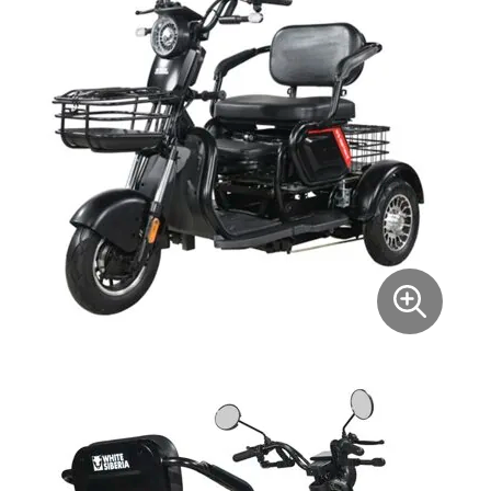
Syccyba
Tribe
Volteco
Voltrix
Wellness
Wenbo
White Sibe
Yokamura