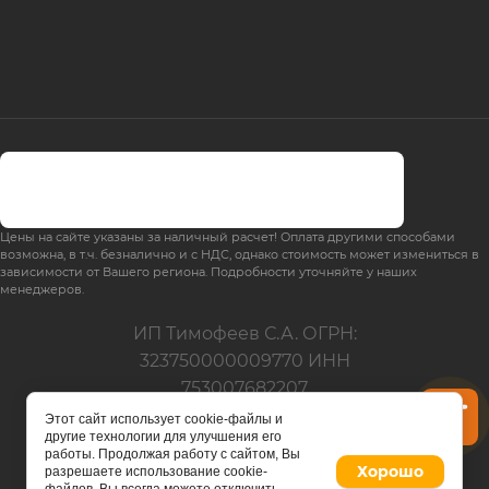
Цены на сайте указаны за наличный расчет! Оплата другими способами
возможна, в т.ч. безналично и с НДС, однако стоимость может измениться в
зависимости от Вашего региона. Подробности уточняйте у наших
менеджеров.
ИП Тимофеев С.А. ОГРН:
323750000009770 ИНН
753007682207
Все права защищены
Этот сайт использует cookie-файлы и
другие технологии для улучшения его
Не является публичной
работы. Продолжая работу с сайтом, Вы
офертой
Хорошо
разрешаете использование cookie-