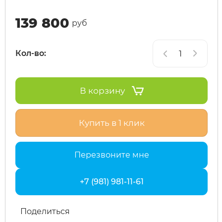
139 800
руб
MiniPro
IconBIT
Yokamura
Yard Fox
Теплостар
Кол-во:
Motiko
IKINGI
Zaxboard
Yarbo
Mokwheel
Intro
В корзину
Ninebot
IZH
Купить в 1 клик
Okai
Jetson
Перезвоните мне
Samik
KKC Bike
+7 (981) 981-11-61
Segway
Korrd
Поделиться
SdjinYing
Kugoo