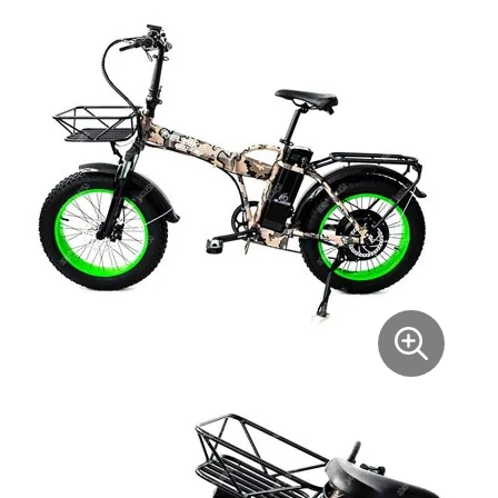
Xiaomi
xDevice
Zaxboard
Сянчу