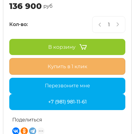
136 900
руб
SdjinYing
Leisger
Кол-во:
Subor
Liming
В корзину
Syccyba
Maikaolin
Tribe
Minako
Купить в 1 клик
Ultron (Ул
Motiko
Перезвоните мне
Velocifero
Mokwheel
+7 (981) 981-11-61
Vsett
Okai
Поделиться
Wolong
RockWhee