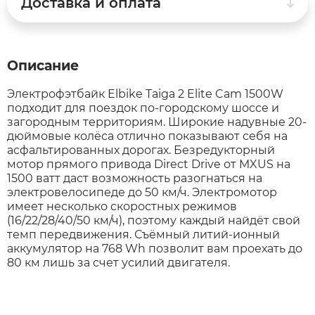
Доставка и оплата
Syccyba
Описание
Tribe
Электрофэтбайк Elbike Taiga 2 Elite Cam 1500W
подходит для поездок по-городскому шоссе и
Volteco
загородным территориям. Широкие надувные 20-
дюймовые колёса отлично показывают себя на
асфальтированных дорогах. Безредукторный
Voltrix
мотор прямого привода Direct Drive от MXUS на
1500 ватт даст возможность разогнаться на
электровелосипеде до 50 км/ч. Электромотор
Wellness
имеет несколько скоростных режимов
(16/22/28/40/50 км/ч), поэтому каждый найдёт свой
Wenbo
темп передвижения. Съёмный литий-ионный
аккумулятор на 768 Wh позволит вам проехать до
80 км лишь за счет усилий двигателя.
White Sibe
Yokamura