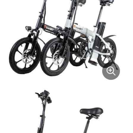
Xiaomi
xDevice
Zaxboard
Сянчу