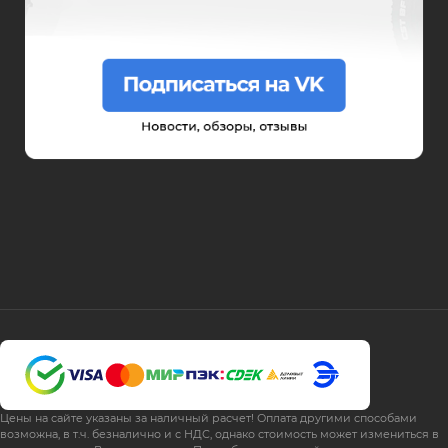
Цены на сайте указаны за наличный расчет! Оплата другими способами
возможна, в т.ч. безналично и с НДС, однако стоимость может измениться в