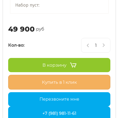
Набор пуст:
SdjinYing
Leisger
49 900
Subor
Liming
руб
Syccyba
Maikaolin
Кол-во:
Tribe
Minako
В корзину
Ultron (Ул
Motiko
Купить в 1 клик
Velocifero
Mokwheel
Перезвоните мне
Vsett
Okai
+7 (981) 981-11-61
Wolong
RockWhee