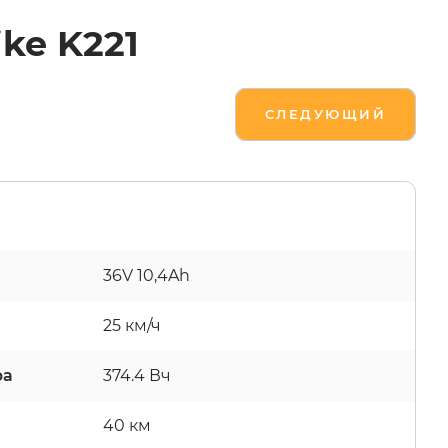
ke K221
СЛЕДУЮЩИЙ
36V 10,4Ah
25 км/ч
ра
374.4 Вч
40 км