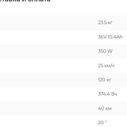
23.5 кг
36V 10,4Ah
350 W
25 км/ч
120 кг
374.4 Вч
40 км
20 "