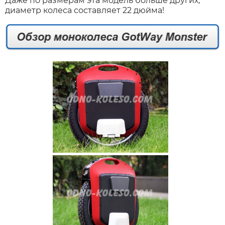
Даже по размерам эта модель больше других,
диаметр колеса составляет 22 дюйма!
Xiaomi
xDevice
Zaxboard
Сянчу