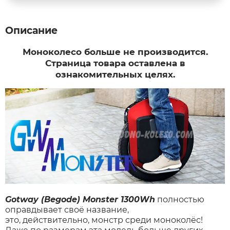
Syccyba
Описание
Моноколесо больше не производится.
Tribe
Страница товара оставлена в
ознакомительных целях.
Volteco
Voltrix
Wellness
Wenbo
Gotway (Begode) Monster 1300Wh
полностью
White Sibe
оправдывает своё название,
это, действительно, монстр среди моноколёс!
Yokamura