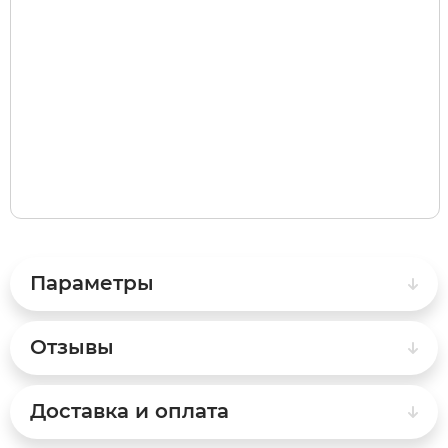
Syccyba
Tribe
Volteco
Voltrix
Wellness
Параметры
Wenbo
Отзывы
White Sibe
Доставка и оплата
Yokamura