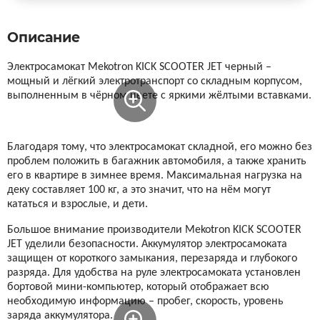
Описание
Xiaomi
Электросамокат Mekotron KICK SCOOTER JET черный –
xDevice
мощный и лёгкий электротранспорт со складным корпусом,
выполненным в чёрном цвете с яркими жёлтыми вставками.
Zaxboard
Благодаря тому, что электросамокат складной, его можно без
Сянчу
проблем положить в багажник автомобиля, а также хранить
его в квартире в зимнее время. Максимальная нагрузка на
деку составляет 100 кг, а это значит, что на нём могут
кататься и взрослые, и дети.
Большое внимание производители Mekotron KICK SCOOTER
JET уделили безопасности. Аккумулятор электросамоката
защищен от короткого замыкания, перезаряда и глубокого
разряда. Для удобства на руле электросамоката установлен
бортовой мини-компьютер, который отображает всю
необходимую информацию – пробег, скорость, уровень
заряда аккумулятора.