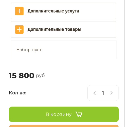
Дополнительные услуги
Subor
Leisger
Дополнительные товары
Syccyba
Liming
Tribe
Maikaolin
Набор пуст:
Ultron (Ул
Minako
15 800
руб
Velocifero
Motiko
Кол-во:
Vsett
Mokwheel
Wolong
Okai
В корзину
White Sibe
RockWhee