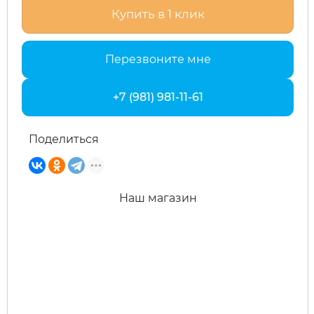
Купить в 1 клик
xDevice
RVZ
Перезвоните мне
Xiaomi Miji
Samik
+7 (981) 981-11-61
Yokamura
Selufly
Поделиться
Zaxboard
SnowBike
Spetime
Наш магазин
Sporto
Strong
SUBORBO