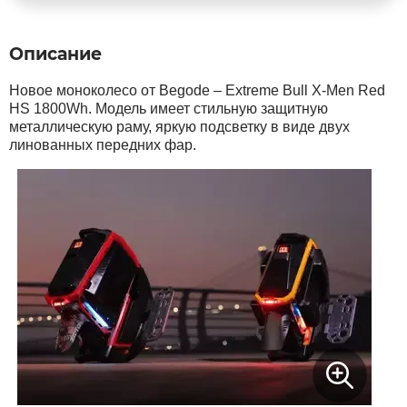
Syccyba
Описание
Новое моноколесо от Begode – Extreme Bull X-Men Red
Tribe
HS 1800Wh. Модель имеет стильную защитную
металлическую раму, яркую подсветку в виде двух
линованных передних фар.
Volteco
Voltrix
Wellness
Wenbo
White Sibe
Yokamura