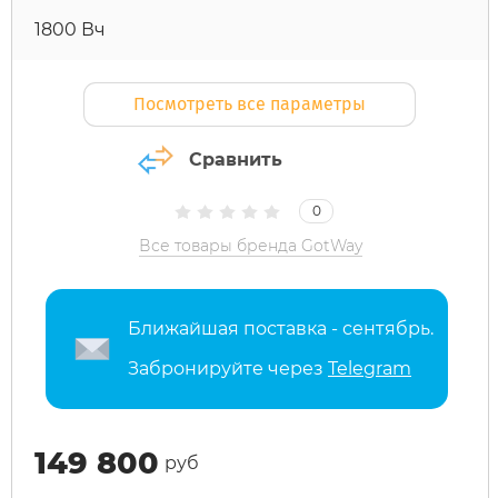
1800 Вч
Maxspeed
IconBIT
Yokamura
Yard Fox
Теплостар
Посмотреть все параметры
MiniPro
IKINGI
Zaxboard
Yarbo
Сравнить
Motiko
Intro
0
Mokwheel
IZH
Все товары бренда GotWay
Ninebot
Jetson
Ближайшая поставка - сентябрь.
Забронируйте через
Telegram
Okai
KKC Bike
Samik
Korrd
149 800
руб
Segway
Kugoo