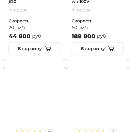
E20
wh 100V
Inmotion
Inmotion
Maxspeed
IconBIT
Yokamura
Yard Fox
Теплостар
Скорость
Скорость
20 км/ч
60 км/ч
MiniPro
IKINGI
Zaxboard
Yarbo
44 800
189 800
руб
руб
Motiko
Intro
В корзину
В корзину
Mokwheel
IZH
Ninebot
Jetson
Okai
KKC Bike
Samik
Korrd
Segway
Kugoo