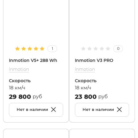
Xiaomi
xDevice
1
0
Zaxboard
Inmotion V5+ 288 Wh
Inmotion V3 PRO
Сянчу
Inmotion
Inmotion
Скорость
Скорость
18 км/ч
18 км/ч
29 800
23 800
руб
руб
Нет в наличии
Нет в наличии