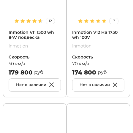
White Sibe
RVZ
12
7
xDevice
Samik
Inmotion V11 1500 wh
Inmotion V12 HS 1750
84V подвеска
wh 100V
Inmotion
Inmotion
Xiaomi Miji
Selufly
Скорость
Скорость
50 км/ч
70 км/ч
Yokamura
SnowBike
179 800
174 800
руб
руб
Zaxboard
Spetime
Нет в наличии
Нет в наличии
Sporto
Strong
SUBORBO