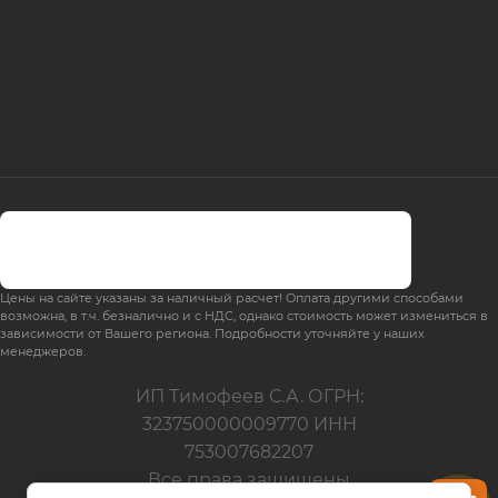
Цены на сайте указаны за наличный расчет! Оплата другими способами
возможна, в т.ч. безналично и с НДС, однако стоимость может измениться в
зависимости от Вашего региона. Подробности уточняйте у наших
менеджеров.
ИП Тимофеев С.А. ОГРН:
323750000009770 ИНН
753007682207
Все права защищены