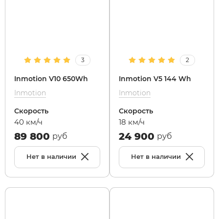
Syccyba
Tribe
3
2
Inmotion V10 650Wh
Inmotion V5 144 Wh
Volteco
Inmotion
Inmotion
Voltrix
Скорость
Скорость
40 км/ч
18 км/ч
89 800
24 900
Wellness
руб
руб
Нет в наличии
Нет в наличии
Wenbo
White Sibe
Yokamura