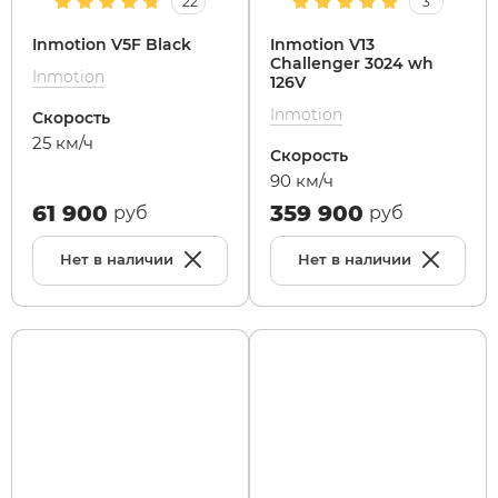
22
3
Inmotion V5F Black
Inmotion V13
SdjinYing
Leisger
Challenger 3024 wh
Inmotion
126V
Inmotion
Скорость
Subor
Liming
25 км/ч
Скорость
90 км/ч
Syccyba
Maikaolin
61 900
359 900
руб
руб
Tribe
Minako
Нет в наличии
Нет в наличии
Ultron (Ул
Motiko
Velocifero
Mokwheel
Vsett
Okai
Wolong
RockWhee