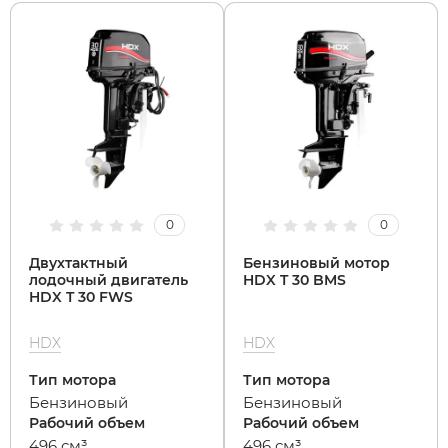
White Sibe
RVZ
xDevice
Samik
Xiaomi Miji
Selufly
Yokamura
SnowBike
0
0
Двухтактный
Бензиновый мотор
Zaxboard
Spetime
лодочный двигатель
HDX T 30 BMS
HDX T 30 FWS
Sporto
HDX
HDX
Тип мотора
Тип мотора
Strong
Бензиновый
Бензиновый
Рабочий объем
Рабочий объем
SUBORBO
496 см³
496 см³