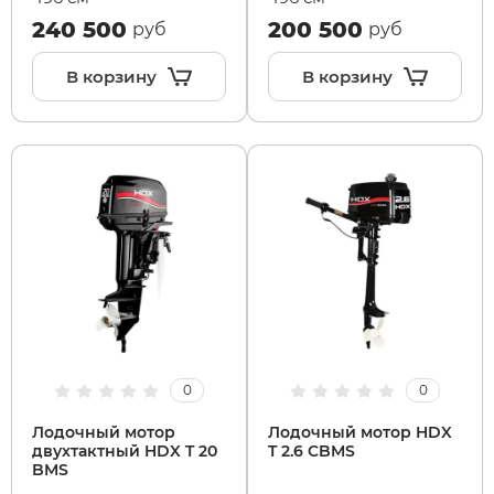
240 500
200 500
руб
руб
Syccyba
В корзину
В корзину
Tribe
Volteco
Voltrix
Wellness
Wenbo
0
0
White Sibe
Лодочный мотор
Лодочный мотор HDX
двухтактный HDX T 20
T 2.6 CBMS
BMS
Yokamura