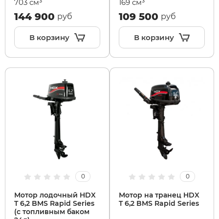
703 см³
169 см³
144 900
109 500
руб
руб
В корзину
В корзину
0
0
Мотор лодочный HDX
Мотор на транец HDX
T 6,2 BMS Rapid Series
T 6,2 BMS Rapid Series
(с топливным баком