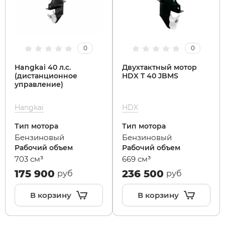
SdjinYing
Leisger
0
0
Subor
Liming
Hangkai 40 л.с.
Двухтактный мотор
(дистанционное
HDX T 40 JBMS
Syccyba
Maikaolin
управление)
Hangkai
HDX
Tribe
Minako
Тип мотора
Тип мотора
Бензиновый
Бензиновый
Ultron (Ул
Motiko
Рабочий объем
Рабочий объем
703 см³
669 см³
Velocifero
Mokwheel
175 900
236 500
руб
руб
В корзину
В корзину
Vsett
Okai
Wolong
RockWhee