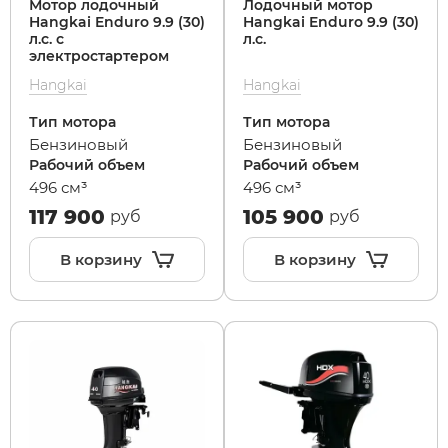
Мотор лодочный
Лодочный мотор
Hangkai Enduro 9.9 (30)
Hangkai Enduro 9.9 (30)
л.с. с
л.с.
Maxspeed
IconBIT
Yokamura
Yard Fox
Теплостар
электростартером
Hangkai
Hangkai
MiniPro
IKINGI
Zaxboard
Yarbo
Тип мотора
Тип мотора
Бензиновый
Бензиновый
Motiko
Intro
Рабочий объем
Рабочий объем
496 см³
496 см³
117 900
105 900
руб
руб
Mokwheel
IZH
В корзину
В корзину
Ninebot
Jetson
Okai
KKC Bike
Samik
Korrd
Segway
Kugoo