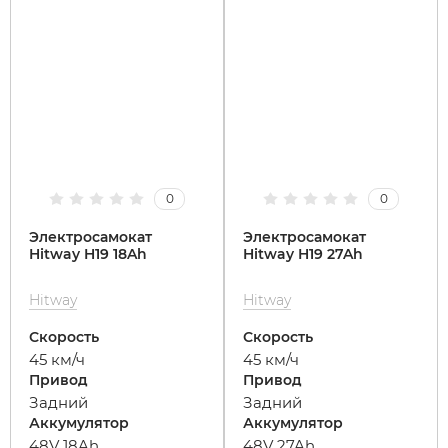
Xiaomi
xDevice
Zaxboard
0
0
Сянчу
Электросамокат
Электросамокат
Hitway H19 18Ah
Hitway H19 27Ah
Hitway
Hitway
Скорость
Скорость
45 км/ч
45 км/ч
Привод
Привод
Задний
Задний
Аккумулятор
Аккумулятор
48V 18Ah
48V 27Ah