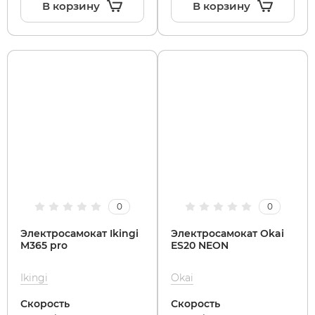
В корзину
В корзину
Subor
Leisger
Syccyba
Liming
Tribe
Maikaolin
Ultron (Ул
Minako
Velocifero
Motiko
0
0
Электросамокат Ikingi
Электросамокат Okai
Vsett
Mokwheel
M365 pro
ES20 NEON
Wolong
Okai
Ikingi
Okai
Скорость
Скорость
White Sibe
RockWhee