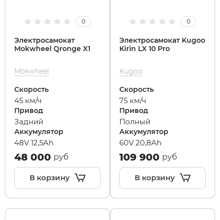
0
0
Syccyba
Электросамокат
Электросамокат Kugoo
Mokwheel Qronge X1
Kirin LX 10 Pro
Tribe
Mokwheel
Kugoo
Volteco
Скорость
Скорость
45 км/ч
75 км/ч
Voltrix
Привод
Привод
Задний
Полный
Аккумулятор
Аккумулятор
Wellness
48V 12,5Ah
60V 20,8Ah
48 000
109 900
руб
руб
Wenbo
В корзину
В корзину
White Sibe
Yokamura