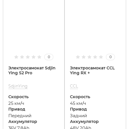
0
0
Электросамокат Sdjin
Электросамокат CCL
Ying S2 Pro
Ying RX +
SdjinYing
CCL
Скорость
Скорость
25 км/ч
45 км/ч
Привод
Привод
Передний
Задний
Аккумулятор
Аккумулятор
36V 7.8Ah
48V 20Ah