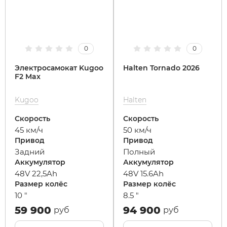
MiniPro
IconBIT
Yokamura
Yard Fox
Теплостар
0
0
Motiko
IKINGI
Zaxboard
Yarbo
Электросамокат Kugoo
Halten Tornado 2026
F2 Max
Mokwheel
Intro
Kugoo
Halten
Ninebot
IZH
Скорость
Скорость
45 км/ч
50 км/ч
Okai
Jetson
Привод
Привод
Задний
Полный
Аккумулятор
Аккумулятор
Samik
KKC Bike
48V 22,5Ah
48V 15.6Ah
Размер колёс
Размер колёс
10 "
8.5 "
Segway
Korrd
59 900
94 900
руб
руб
SdjinYing
Kugoo