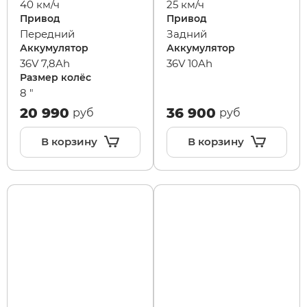
40 км/ч
25 км/ч
Привод
Привод
Передний
Задний
xDevice
RVZ
Аккумулятор
Аккумулятор
36V 7,8Ah
36V 10Ah
Xiaomi Miji
Samik
Размер колёс
8 "
20 990
36 900
руб
руб
Yokamura
Selufly
В корзину
В корзину
Zaxboard
SnowBike
Spetime
Sporto
Strong
SUBORBO