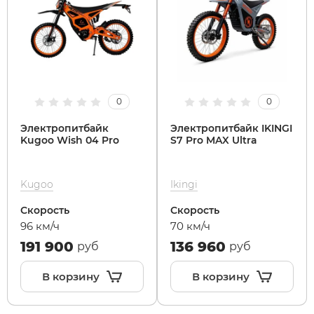
White Sibe
RVZ
xDevice
Samik
0
0
Xiaomi Miji
Selufly
Электропитбайк
Электропитбайк IKINGI
Kugoo Wish 04 Pro
S7 Pro MAX Ultra
Yokamura
SnowBike
Kugoo
Ikingi
Zaxboard
Spetime
Скорость
Скорость
96 км/ч
70 км/ч
Sporto
191 900
136 960
руб
руб
Strong
В корзину
В корзину
SUBORBO