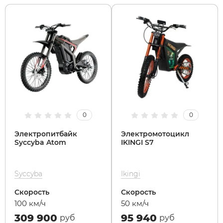
Syccyba
Tribe
Volteco
Voltrix
0
0
Электропитбайк
Электромотоцикл
Wellness
Syccyba Atom
IKINGI S7
Wenbo
Syccyba
Ikingi
Скорость
Скорость
White Sibe
100 км/ч
50 км/ч
309 900
95 940
руб
руб
Yokamura