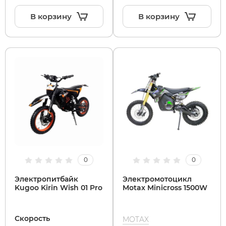
В корзину
В корзину
Xiaomi
xDevice
Zaxboard
Сянчу
0
0
Электропитбайк
Электромотоцикл
Kugoo Kirin Wish 01 Pro
Motax Minicross 1500W
Скорость
MOTAX