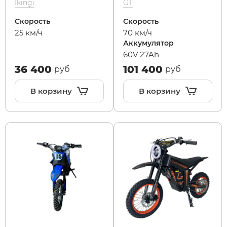
Ikingi
GT
Скорость
Скорость
Maxspeed
IconBIT
Yokamura
Yard Fox
Теплостар
25 км/ч
70 км/ч
Аккумулятор
60V 27Ah
MiniPro
IKINGI
Zaxboard
Yarbo
36 400
101 400
руб
руб
Motiko
Intro
В корзину
В корзину
Mokwheel
IZH
Ninebot
Jetson
Okai
KKC Bike
Samik
Korrd
Segway
Kugoo