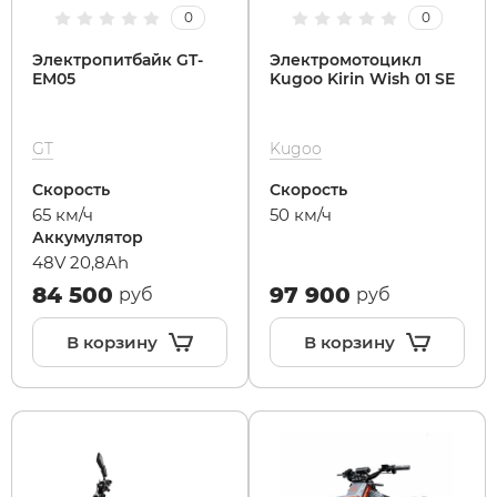
0
0
SdjinYing
Leisger
Электропитбайк GT-
Электромотоцикл
EM05
Kugoo Kirin Wish 01 SE
Subor
Liming
GT
Kugoo
Syccyba
Maikaolin
Скорость
Скорость
65 км/ч
50 км/ч
Аккумулятор
Tribe
Minako
48V 20,8Ah
84 500
97 900
руб
руб
Ultron (Ул
Motiko
В корзину
В корзину
Velocifero
Mokwheel
Vsett
Okai
Wolong
RockWhee