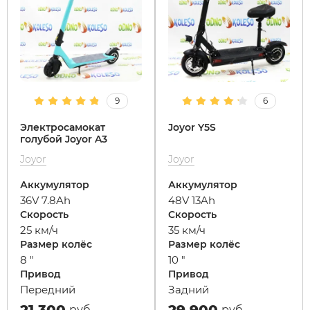
9
6
Электросамокат
Joyor Y5S
голубой Joyor A3
Joyor
Joyor
Аккумулятор
Аккумулятор
36V 7.8Ah
48V 13Ah
Скорость
Скорость
25 км/ч
35 км/ч
Размер колёс
Размер колёс
8 "
10 "
Привод
Привод
Передний
Задний
21 300
29 900
руб
руб