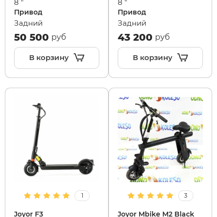
8 "
8 "
Привод
Привод
Задний
Задний
xDevice
RVZ
50 500
43 200
руб
руб
Xiaomi Miji
Samik
В корзину
В корзину
Yokamura
Selufly
Zaxboard
SnowBike
Spetime
Sporto
Strong
1
3
Joyor F3
Joyor Mbike M2 Black
SUBORBO