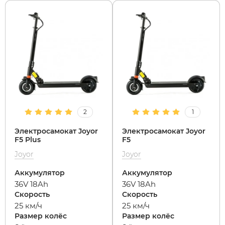
Subor
Leisger
Syccyba
Liming
Tribe
Maikaolin
Ultron (Ул
Minako
2
1
Электросамокат Joyor
Электросамокат Joyor
Velocifero
Motiko
F5 Plus
F5
Joyor
Joyor
Vsett
Mokwheel
Аккумулятор
Аккумулятор
36V 18Ah
36V 18Ah
Скорость
Скорость
Wolong
Okai
25 км/ч
25 км/ч
Размер колёс
Размер колёс
White Sibe
RockWhee