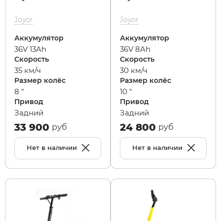
Joyor
Joyor
Syccyba
Аккумулятор
Аккумулятор
36V 13Ah
36V 8Ah
Tribe
Скорость
Скорость
35 км/ч
30 км/ч
Размер колёс
Размер колёс
Volteco
8 "
10 "
Привод
Привод
Voltrix
Задний
Задний
33 900
24 800
руб
руб
Wellness
Нет в наличии
Нет в наличии
Wenbo
White Sibe
Yokamura