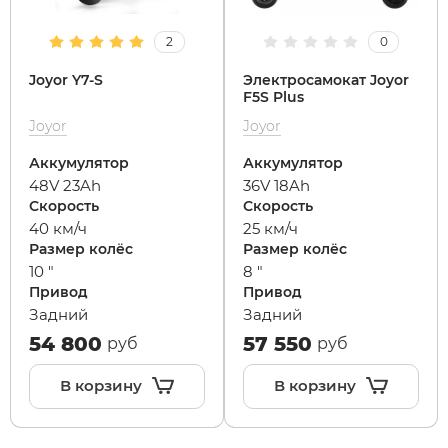
2
0
MiniPro
IconBIT
Yokamura
Yard Fox
Теплостар
Joyor Y7-S
Электросамокат Joyor
F5S Plus
Motiko
IKINGI
Zaxboard
Yarbo
Joyor
Joyor
Аккумулятор
Аккумулятор
Mokwheel
Intro
48V 23Ah
36V 18Ah
Скорость
Скорость
Ninebot
IZH
40 км/ч
25 км/ч
Размер колёс
Размер колёс
10 "
8 "
Okai
Jetson
Привод
Привод
Задний
Задний
Samik
KKC Bike
54 800
57 550
руб
руб
В корзину
В корзину
Segway
Korrd
SdjinYing
Kugoo