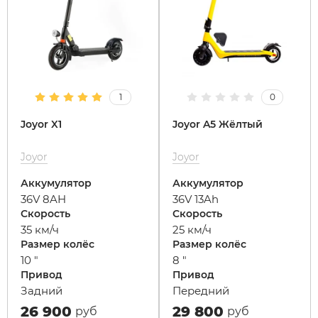
Xiaomi
xDevice
1
0
Zaxboard
Joyor X1
Joyor A5 Жёлтый
Сянчу
Joyor
Joyor
Аккумулятор
Аккумулятор
36V 8AH
36V 13Ah
Скорость
Скорость
35 км/ч
25 км/ч
Размер колёс
Размер колёс
10 "
8 "
Привод
Привод
Задний
Передний
26 900
29 800
руб
руб