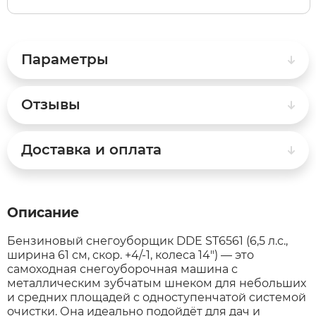
White Sibe
RVZ
Параметры
xDevice
Samik
Отзывы
Xiaomi Miji
Selufly
Доставка и оплата
Yokamura
SnowBike
Zaxboard
Spetime
Описание
Sporto
Бензиновый снегоуборщик
DDE ST6561 (6,5 л.с.,
ширина 61 см, скор. +4/-1, колеса 14") — это
самоходная снегоуборочная машина с
Strong
металлическим зубчатым шнеком для небольших
и средних площадей с одноступенчатой системой
очистки. Она идеально подойдёт для дач и
SUBORBO