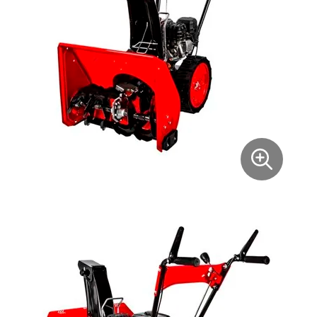
Xiaomi
xDevice
Zaxboard
Сянчу