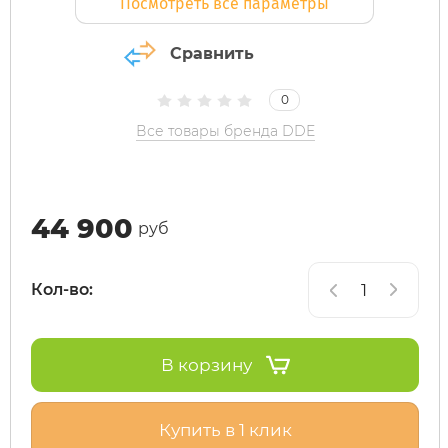
Посмотреть все параметры
Maxspeed
IconBIT
Yokamura
Yard Fox
Теплостар
Сравнить
0
MiniPro
IKINGI
Zaxboard
Yarbo
Все товары бренда DDE
Motiko
Intro
Mokwheel
IZH
44 900
руб
Ninebot
Jetson
Кол-во:
Okai
KKC Bike
В корзину
Samik
Korrd
Купить в 1 клик
Segway
Kugoo