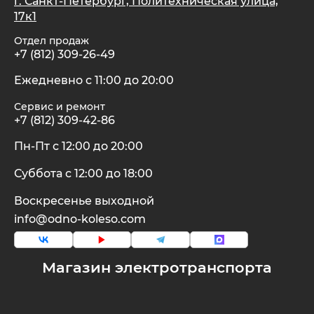
г. Санкт-Петербург, Политехническая улица,
17к1
xDevice
RVZ
Отдел продаж
+7 (812) 309-26-49
Xiaomi Miji
Samik
Ежедневно с 11:00 до 20:00
Сервис и ремонт
Yokamura
Selufly
+7 (812) 309-42-86
Пн-Пт с 12:00 до 20:00
Zaxboard
SnowBike
Суббота с 12:00 до 18:00
Spetime
Воскресенье выходной
info@odno-koleso.com
Sporto
Магазин электротранспорта
Strong
SUBORBO