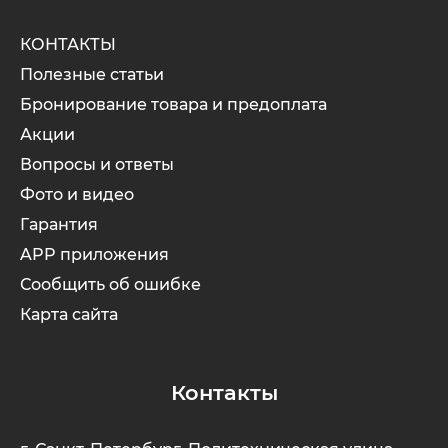
КОНТАКТЫ
Subor
Leisger
Полезные статьи
Бронирование товара и предоплата
Syccyba
Liming
Акции
Вопросы и ответы
Tribe
Maikaolin
Фото и видео
Ultron (Ул
Minako
Гарантия
APP приложения
Velocifero
Motiko
Сообщить об ошибке
Карта сайта
Vsett
Mokwheel
Wolong
Okai
Контакты
White Sibe
RockWhee