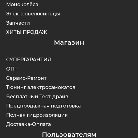
Моноколёса
Электровелосипеды
MiniPro
IconBIT
Yokamura
Yard Fox
Теплостар
Запчасти
ХИТЫ ПРОДАЖ
Motiko
IKINGI
Zaxboard
Yarbo
Магазин
Mokwheel
Intro
СУПЕРГАРАНТИЯ
Ninebot
IZH
ОПТ
Сервис-Ремонт
Okai
Jetson
Тюнинг электросамокатов
Бесплатный Тест-драйв
Samik
KKC Bike
Предпродажная подготовка
Полная гидроизоляция
Segway
Korrd
Доставка-Оплата
Пользователям
SdjinYing
Kugoo