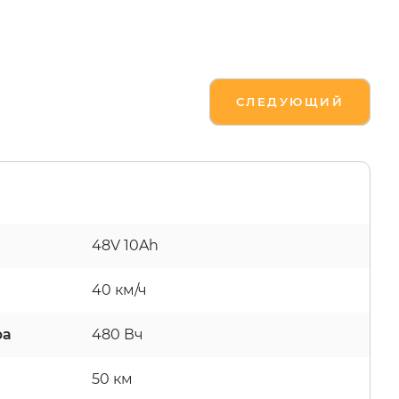
СЛЕДУЮЩИЙ
48V 10Ah
40 км/ч
ра
480 Вч
50 км