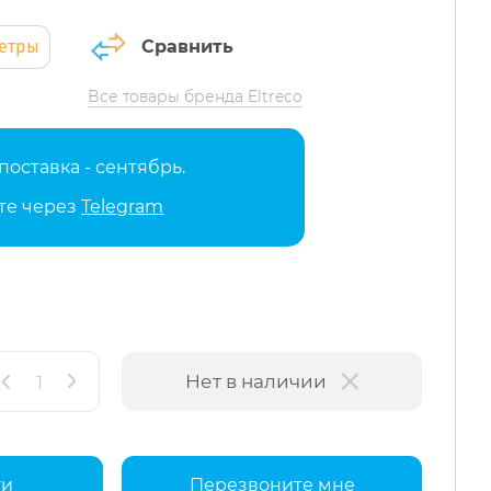
метры
Сравнить
Все товары бренда Eltreco
оставка - сентябрь.
те через
Telegram
Нет в наличии
ги
Перезвоните мне