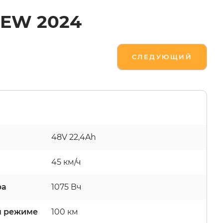
NEW 2024
СЛЕДУЮЩИЙ
48V 22,4Ah
45 км/ч
ра
1075 Вч
м режиме
100 км