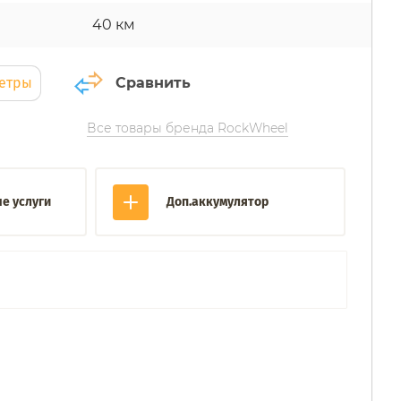
40 км
метры
Сравнить
Все товары бренда RockWheel
е услуги
Доп.аккумулятор