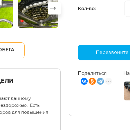
Кол-во:
ОБЕГА
Перезвоните
Поделиться
На
ДЕЛИ
вают данному
бездорожью. Есть
торов для повышения