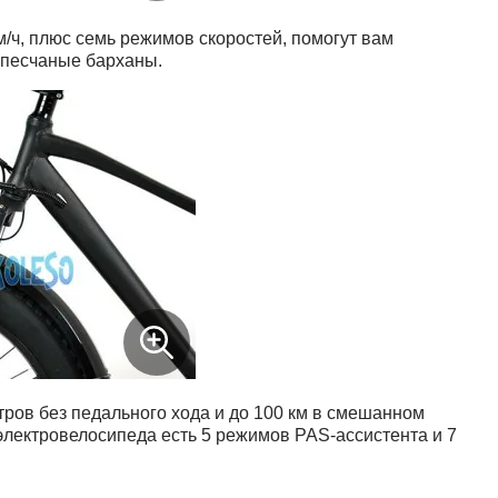
м/ч, плюс семь режимов скоростей, помогут вам
о песчаные барханы.
тров без педального хода и до 100 км в смешанном
 электровелосипеда есть 5 режимов PAS-ассистента и 7