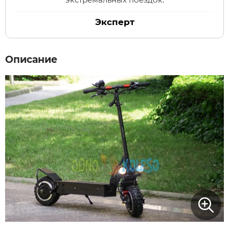
Эксперт
Xiaomi
xDevice
Описание
Zaxboard
Сянчу