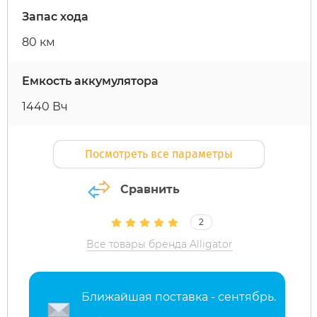
Запас хода
Maxspeed
IconBIT
Yokamura
Yard Fox
Теплостар
80 км
MiniPro
IKINGI
Zaxboard
Yarbo
Емкость аккумулятора
1440 Вч
Motiko
Intro
Посмотреть все параметры
Mokwheel
IZH
Сравнить
Ninebot
Jetson
2
Okai
KKC Bike
Все товары бренда Alligator
Samik
Korrd
Ближайшая поставка - сентябрь.
Segway
Kugoo