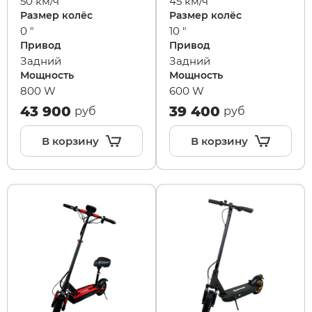
50 км/ч
45 км/ч
Размер колёс
Размер колёс
0 "
10 "
White Sibe
RVZ
Привод
Привод
Задний
Задний
Мощность
Мощность
xDevice
Samik
800 W
600 W
43 900
39 400
руб
руб
Xiaomi Miji
Selufly
В корзину
В корзину
Yokamura
SnowBike
Zaxboard
Spetime
Sporto
Strong
SUBORBO