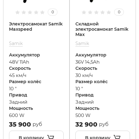
0
0
Syccyba
Электросамокат Samik
Складной
Maxspeed
электросамокат Samik
Tribe
Max
Samik
Samik
Volteco
Аккумулятор
Аккумулятор
48V 11Ah
36V 14,5Ah
Скорость
Скорость
Voltrix
45 км/ч
30 км/ч
Размер колёс
Размер колёс
Wellness
10 "
10 "
Привод
Привод
Задний
Задний
Wenbo
Мощность
Мощность
600 W
500 W
White Sibe
35 900
32 900
руб
руб
В корзину
В корзину
Yokamura