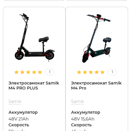
SdjinYing
Leisger
Subor
Liming
Syccyba
Maikaolin
Tribe
Minako
1
1
Ultron (Ул
Motiko
Электросамокат Samik
Электросамокат Samik
M4 PRO PLUS
M4 Pro
Velocifero
Mokwheel
Samik
Samik
Аккумулятор
Аккумулятор
Vsett
Okai
48V 21Ah
48V 15,6Ah
Скорость
Скорость
Wolong
RockWhee