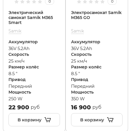
0
0
Электрический
Электросамокат Samik
Maxspeed
IconBIT
Yokamura
Yard Fox
Теплостар
самокат Samik M365
M365 GO
Smart
Samik
Samik
MiniPro
IKINGI
Zaxboard
Yarbo
Аккумулятор
Аккумулятор
Motiko
Intro
36V 5.2Ah
36V 5.2Ah
Скорость
Скорость
25 км/ч
25 км/ч
Mokwheel
IZH
Размер колёс
Размер колёс
8.5 "
8.5 "
Привод
Привод
Ninebot
Jetson
Передний
Передний
Мощность
Мощность
Okai
KKC Bike
250 W
350 W
22 900
16 900
руб
руб
Samik
Korrd
В корзину
В корзину
Segway
Kugoo