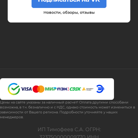
Цены на сайте указаны за наличный расчет! Оплата другими способами
возможна, в т.ч. безналично и с НДС, однако стоимость может измениться в
зависимости от Вашего региона. Подробности уточняйте у наших
менеджеров.
ИП Тимофеев С.А. ОГРН:
323750000009770 ИНН