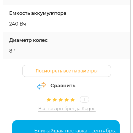
Емкость аккумулятора
Maxspeed
IconBIT
Yokamura
Yard Fox
Теплостар
240 Вч
MiniPro
IKINGI
Zaxboard
Yarbo
Диаметр колес
Motiko
Intro
8 "
Mokwheel
IZH
Посмотреть все параметры
Ninebot
Jetson
Сравнить
Okai
KKC Bike
1
Все товары бренда Kugoo
Samik
Korrd
Ближайшая поставка - сентябрь.
Segway
Kugoo