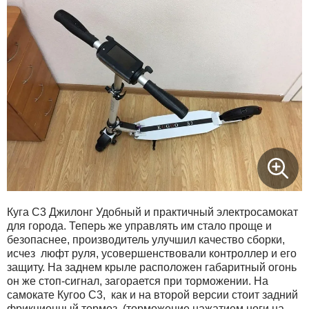
Xiaomi
xDevice
Zaxboard
Сянчу
Куга С3 Джилонг Удобный и практичный электросамокат
для города. Теперь же управлять им стало проще и
безопаснее, производитель улучшил качество сборки,
исчез люфт руля, усовершенствовали контроллер и его
защиту. На заднем крыле расположен габаритный огонь
он же стоп-сигнал, загорается при торможении. На
самокате Кугоо С3, как и на второй версии стоит задний
фрикционный тормоз (торможение нажатием ноги на