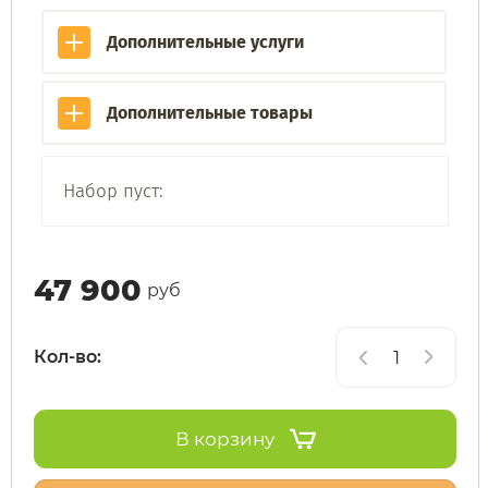
Дополнительные услуги
SdjinYing
Leisger
Дополнительные товары
Subor
Liming
Syccyba
Maikaolin
Набор пуст:
Tribe
Minako
47 900
руб
Ultron (Ул
Motiko
Кол-во:
Velocifero
Mokwheel
Vsett
Okai
В корзину
Wolong
RockWhee