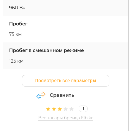
960 Вч
Maxspeed
IconBIT
Yokamura
Yard Fox
Теплостар
Пробег
MiniPro
IKINGI
Zaxboard
Yarbo
75 км
Motiko
Intro
Пробег в смешанном режиме
125 км
Mokwheel
IZH
Посмотреть все параметры
Ninebot
Jetson
Сравнить
Okai
KKC Bike
1
Samik
Korrd
Все товары бренда Elbike
Segway
Kugoo