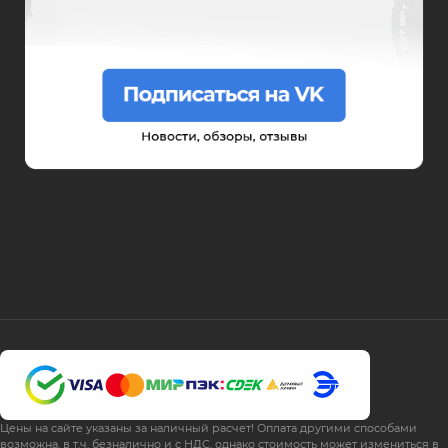
Цены на сайте указаны за наличный расчет! Оплата другими способами
возможна, в т.ч. безналично и с НДС, однако стоимость может измениться в