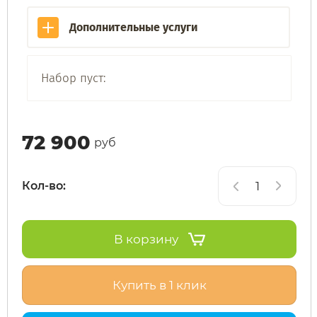
Дополнительные услуги
SdjinYing
Leisger
Subor
Liming
Набор пуст:
Syccyba
Maikaolin
72 900
руб
Tribe
Minako
Кол-во:
Ultron (Ул
Motiko
Velocifero
Mokwheel
В корзину
Vsett
Okai
Купить в 1 клик
Wolong
RockWhee