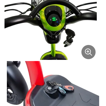
Xiaomi
xDevice
Zaxboard
Сянчу